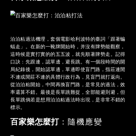
泊泊粘過法機理，套個電影哈利波特的臺詞「跟著蝙
蝠走」。在新的一靴牌開始時，并沒有牌勢能觀察，
這時候是實打實的的五五波，就先順著牌勢走。記得
口訣：先跟連，認單邊，避長跳。有一個段時間的開
局紀錄後，開始認單邊，單邊即使盲門路，指莊連閒
不連或閒莊不連的具體行政行為，見盲門就打返向。
從泊泊粘開始，中間再換盲門路，是常見的過法，效
率還算不錯。最後是長單跳難捉，全部能避則避，但
長單跳倘若是想用泊泊粘過法時出現，是非常不錯的
標示。
百家樂怎麼打
：隨機應變