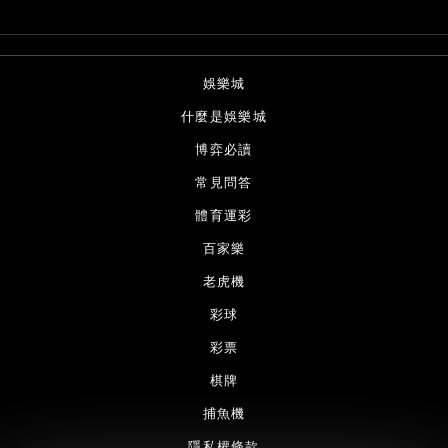
娛樂城
什麼是娛樂城
博弈必讀
常見問答
體育運彩
百家樂
老虎機
彩球
彩票
棋牌
捕魚機
隱私權條款