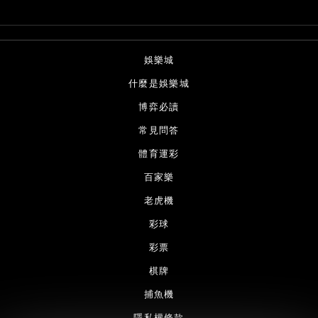
娛樂城
什麼是娛樂城
博弈必讀
常見問答
體育運彩
百家樂
老虎機
彩球
彩票
棋牌
捕魚機
隱私權條款