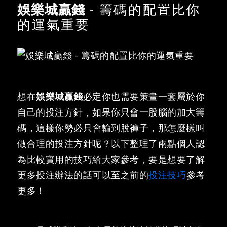
娛樂城贏錢
- 籌碼的配置比你
的運氣重要
想在
娛樂城贏錢
必定你也需要策畫一套屬於你
自己的投注方針，如果你只會一股腦的加大籌
碼，這樣你勢必只會輸到脫褲子，那怎麼樣叫
做合理的投注方針呢？以下整理了兩點個人認
為比較實用的技巧給大家參考，要是想要了解
更多投注辦法的話可以至之前的
投注技巧
參考
更多！