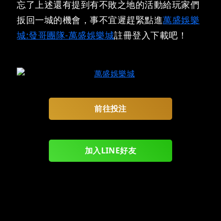
忘了上述還有提到有不敗之地的活動給玩家們
扳回一城的機會，事不宜遲趕緊點進
萬盛娛樂
城:發哥團隊-萬盛娛樂城
註冊登入下載吧！
前往投注
加入LINE好友