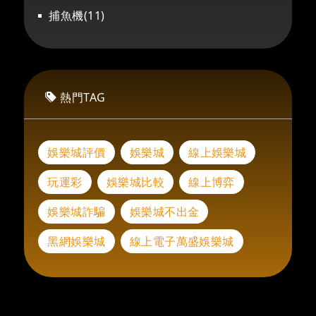
捕魚機(11)
熱門TAG
娛樂城評價
娛樂城
線上娛樂城
玩運彩
娛樂城比較
線上博弈
娛樂城詐騙
娛樂城不出金
黑網娛樂城
線上電子萬盛娛樂城