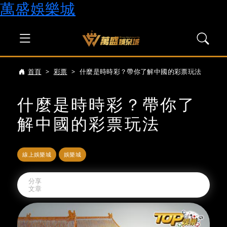
萬盛娛樂城
首頁
彩票
什麼是時時彩？帶你了解中國的彩票玩法
什麼是時時彩？帶你了
解中國的彩票玩法
線上娛樂城
娛樂城
分享
文章