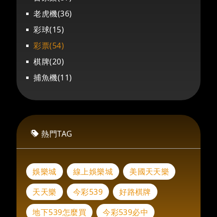
老虎機(36)
彩球(15)
彩票(54)
棋牌(20)
捕魚機(11)
熱門TAG
娛樂城
線上娛樂城
美國天天樂
天天樂
今彩539
好路棋牌
地下539怎麼買
今彩539必中