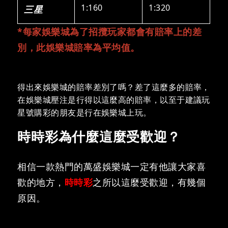
1:160
1:320
三星
*每家娛樂城為了招攬玩家都會有賠率上的差
別，此娛樂城賠率為平均值。
得出來娛樂城的賠率差別了嗎？差了這麼多的賠率，
在娛樂城壓注是行得以這麼高的賠率，以至于建議玩
星號購彩的朋友是行在娛樂城上玩。
時時彩為什麼這麼受歡迎？
相信一款熱門的萬盛娛樂城一定有他讓大家喜
歡的地方，
時時彩
之所以這麼受歡迎，有幾個
原因。