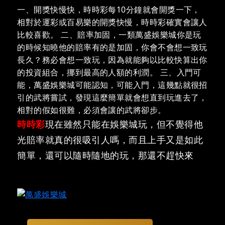
一、開獎快慢快，時時彩每10分鐘就會開獎一下，
相對於運彩或百易樂的開獎快慢，時時彩確實會讓人
比較喜歡。 二、賠率加固，一類萬盛娛樂城你是玩
的時候知曉他的賠率有的是加固，你會不會想一致玩
長久？務必會想一致玩，因為就能夠以比較快算出你
的投資組合，挪到最高的人額的利潤。 三、入門可
能，萬盛娛樂城可能認知，可能入門，這幾點就很招
引的武將嘗試，發現這麼簡單就會想直到玩進去了，
相對的假如很難，必須會讓的武將卻步。
時時彩
現在雖然只能在娛樂城玩，但不覺得他
光賠率就真的很吸引人嗎，而且上手又是如此
簡單，還可以隨時隨地的玩，那還不趕快來