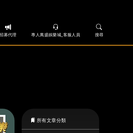
招募代理
專人萬盛娛樂城_客服人員
搜尋
所有文章分類