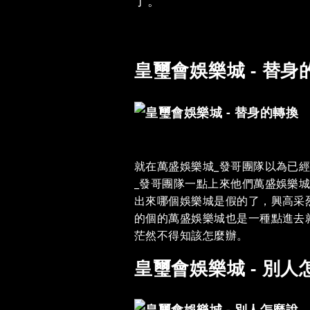
了。
皇璽會娛樂城 - 替身
就在萬盛娛樂城_發哥團隊以為已
_發哥團隊一點上來他們萬盛娛樂城
出來哪個娛樂城是假的了，興高采
的個的萬盛娛樂城也是一種點進去就
茫然不得知該怎麼辦。
皇璽會娛樂城 - 別人