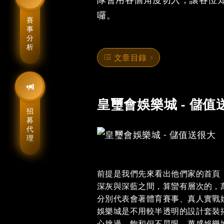
囉。
賽
事
分
析
文章目錄
皇璽會娛樂城 - 儲值
招
募
代
理
前提是我們先來看出他們家的首頁
深灰與深藍之間，算蠻有層次的，
分別代表會著體育賽事、真人實戰
娛樂城是不用較半透明的設計套裝
心挑過，飽和但不晃眼，萬盛娛樂