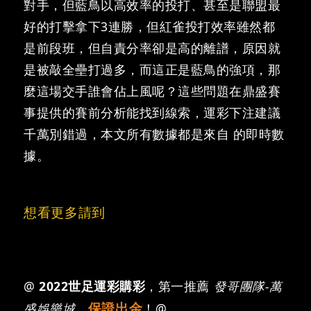
對手，但藍鳥以高效率的投打、甚至是聯盟最
好的打擊拿下3連勝，但紅雀投打效率雖然都
是前段班，但自責分率卻是高的離譜，原因就
是被敲全壘打過多，而這正是藍鳥的強項，那
麼這場交手誰會佔上風呢？這些問題在鼎盛賽
事提供的賽前分析能找到線索，運彩下注建議
千萬別錯過，本文所有數據都是來自
的即時數
據。
想看更多請到
@
2022世足運彩購彩
，第一推薦
發哥團隊-萬
保證出金
盛娛樂城
，
！@