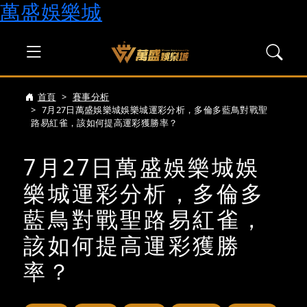
萬盛娛樂城
首頁
賽事分析
7月27日萬盛娛樂城娛樂城運彩分析，多倫多藍鳥對戰聖
路易紅雀，該如何提高運彩獲勝率？
7月27日萬盛娛樂城娛
樂城運彩分析，多倫多
藍鳥對戰聖路易紅雀，
該如何提高運彩獲勝
率？