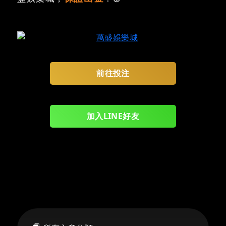
前往投注
加入LINE好友