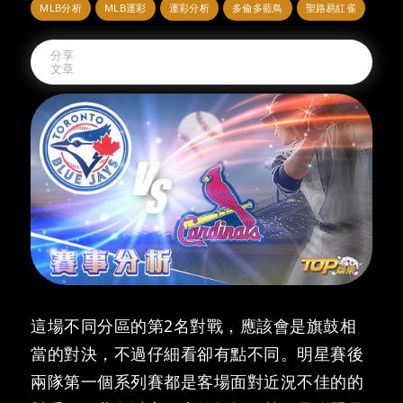
MLB分析
MLB運彩
運彩分析
多倫多藍鳥
聖路易紅雀
分享
文章
這場不同分區的第2名對戰，應該會是旗鼓相
當的對決，不過仔細看卻有點不同。明星賽後
兩隊第一個系列賽都是客場面對近況不佳的的