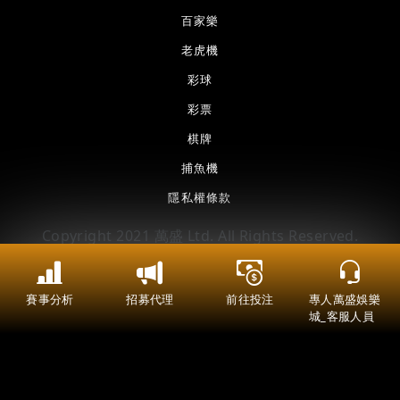
百家樂
老虎機
彩球
彩票
棋牌
捕魚機
隱私權條款
Copyright 2021 萬盛 Ltd. All Rights Reserved.
賽事分析
招募代理
前往投注
專人萬盛娛樂
城_客服人員