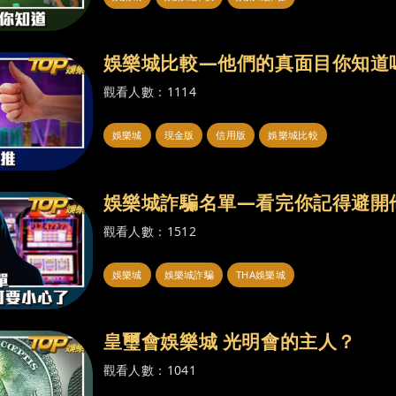
娛樂城比較—他們的真面目你知道
觀看人數：1114
娛樂城
現金版
信用版
娛樂城比較
娛樂城詐騙名單—看完你記得避開
觀看人數：1512
娛樂城
娛樂城詐騙
THA娛樂城
皇璽會娛樂城 光明會的主人？
觀看人數：1041