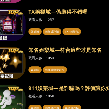
TX娛樂城—偽裝得不錯喔
觀看人數：1257
娛樂城
娛樂城詐騙
THA娛樂城
知名娛樂城—符合這些才是知名
觀看人數：1054
娛樂城
娛樂城綁定銀行
911娛樂城—是詐騙嗎？評價讓你
觀看人數：1068
娛樂城
娛樂城評價
娛樂城詐騙