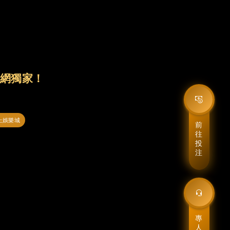
全網獨家！
上娛樂城
前
往
投
注
專
人