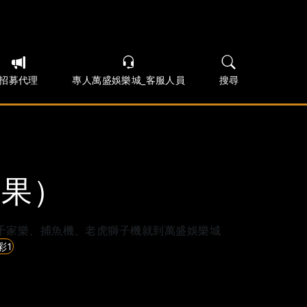
招募代理
專人萬盛娛樂城_客服人員
搜尋
結果）
千家樂、捕魚機、老虎獅子機就到萬盛娛樂城
彩1